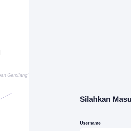
N
pan Gemilang"
Silahkan Masu
Username